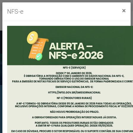
Segunda à sexta, das 8h às 11h30m - das 13h às 17h30m
×
NFS-e
Ouvidoria
Mapa do Site
Acessibilidade
Busca
Previous
Next
Portal da Transparência