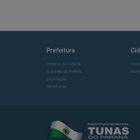
Prefeitura
Ci
História da Cidade
Conc
Gabinete do Prefeito
Port
Legislação
Secretarias