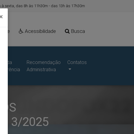
à sexta, das 8h às 11h30m - das 13h às 17h30m
×
Site
Acessibilidade
Busca
ais da
Recomendação
Contatos
sparência
Administrativa
DOS
º 3/2025