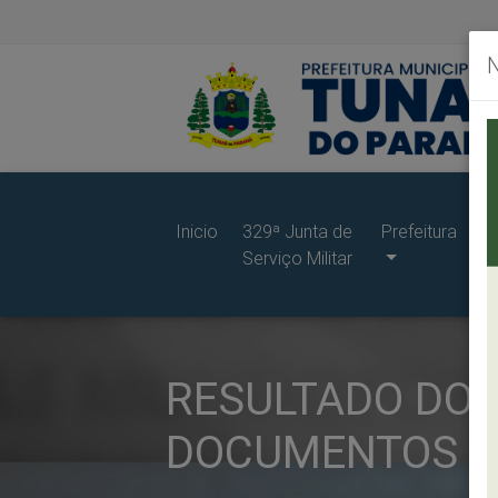
Inicio
329ª Junta de
Prefeitura
G
Serviço Militar
d
Pr
RESULTADO DO 
DOCUMENTOS C