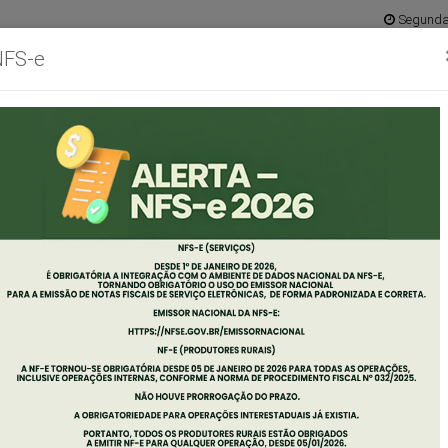
Segunda 
NFS-e
Ouvidoria
Mapa do 
abinete
Concursos
Empresas
Servidor
Diário
Port
o
Oficial
Tran
efeito
EXAME E JULGAMENTO 
HAMAMENTO PÚBLICO N