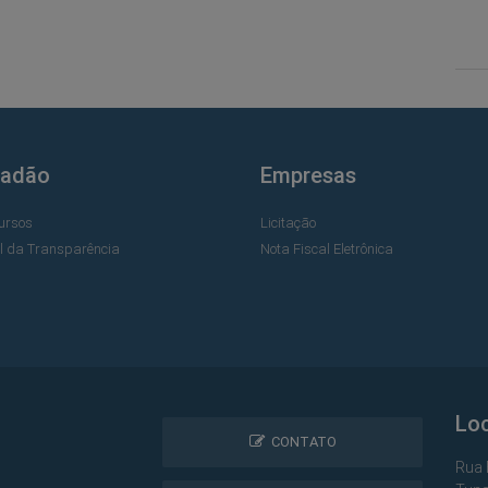
dadão
Empresas
ursos
Licitação
al da Transparência
Nota Fiscal Eletrônica
Lo
CONTATO
Rua 