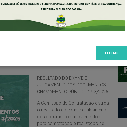
L
ência: Prefeitura Municipal de Tunas do Paraná
FECHAR
RESULTADO DO EXAME E
JULGAMENTO DOS DOCUMENTOS
CHAMAMENTO PÚBLICO Nº 3/2025
A Comissão de Contratação divulga
o resultado do exame e julgamento
dos documentos apresentados
para contratação e realização de