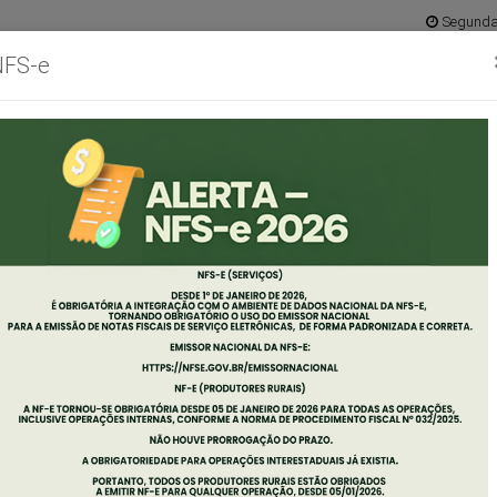
Segunda 
NFS-e
Ouvidoria
Mapa do 
abinete
Concursos
Empresas
Servidor
Diário
Port
o
Oficial
Tran
efeito
LTA AS AULAS 2021