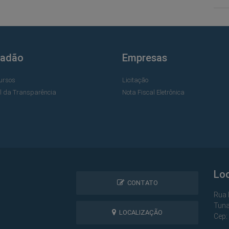
dadão
Empresas
ursos
Licitação
al da Transparência
Nota Fiscal Eletrônica
Lo
CONTATO
Rua 
Tuna
LOCALIZAÇÃO
Cep: