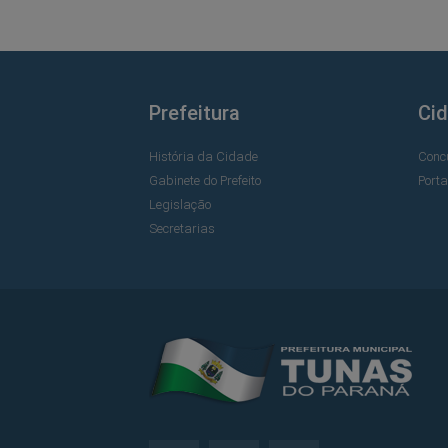
Prefeitura
Ci
História da Cidade
Conc
Gabinete do Prefeito
Port
Legislação
Secretarias