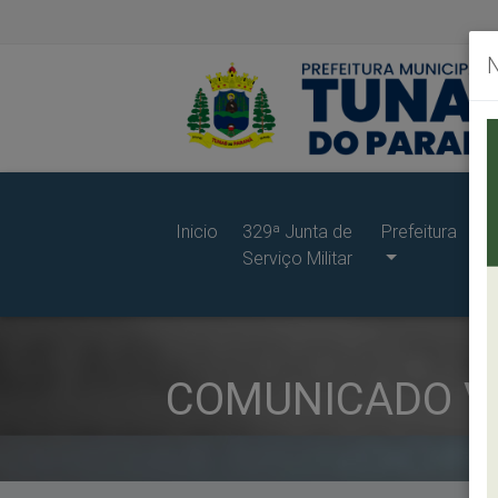
Inicio
329ª Junta de
Prefeitura
G
Serviço Militar
d
Pr
COMUNICADO VO