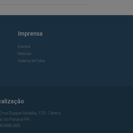
Imprensa
Eventos
Notícias
Galeria de Fotos
calização
Eros Ruppel Abdalla, 129 - Centro
s do Paraná-PR
 83480-000