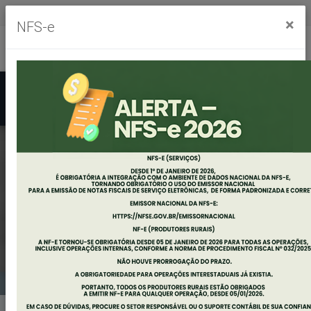
Segunda à sexta, das 8h às 11h30m - das 13h às 17h30m
×
NFS-e
Ouvidoria
Mapa do Site
Acessibilidade
Busca
EDITAL DE
CONVOCAÇÃO
AUDIÊNCIA PÚBLICA