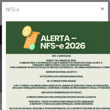
Segunda à sexta, das 8h às 11h30m - das 13h às 17h30m
×
NFS-e
Ouvidoria
Mapa do Site
Acessibilidade
Busca
EDITAL DE
AUDIÊNCIA PÚBLICA
Home
Notícias