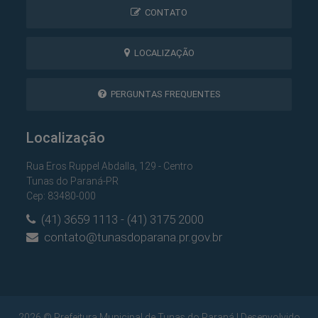
CONTATO
LOCALIZAÇÃO
PERGUNTAS FREQUENTES
Localização
Rua Eros Ruppel Abdalla, 129 - Centro
Tunas do Paraná-PR
Cep: 83480-000
(41) 3659 1113 - (41) 3175 2000
contato@tunasdoparana.pr.gov.br
2026 © Prefeitura Municipal de Tunas do Paraná | Desenvolvido