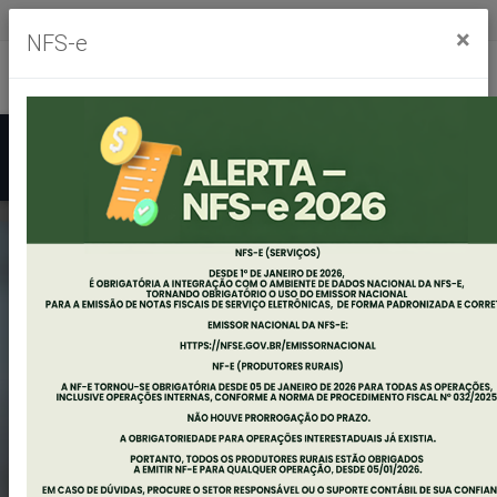
Segunda à sexta, das 8h às 11h30m - das 13h às 17h30m
×
NFS-e
Ouvidoria
Mapa do Site
Acessibilidade
Busca
EDITAL DE
AUDIÊNCIA PÚBLICA
AVALIAÇÃO DAS
METAS FISCAIS 3º
QUADRIMESTRE DE