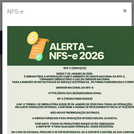
Segunda à sexta, das 8h às 11h30m - das 13h às 17h30m
×
NFS-e
Ouvidoria
Mapa do Site
Acessibilidade
Busca
CREDENCIAMENTO
PARA
CONTRATAÇÃO DE
SERVIÇOS
FUNERÁRIOS PARA