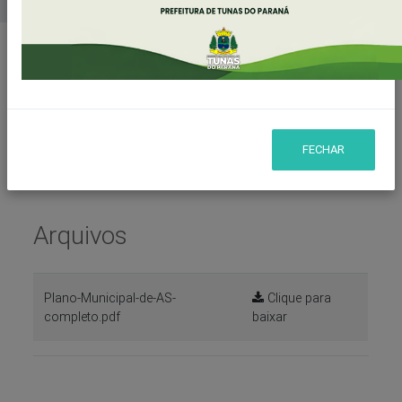
Home
Portal da Assistência Social
>>>
Plano Municipal de Assistência Social 2025
<<<
FECHAR
Arquivos
Plano-Municipal-de-AS-
Clique para
completo.pdf
baixar