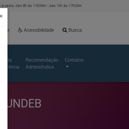
à sexta, das 8h às 11h30m - das 13h às 17h30m
×
Site
Acessibilidade
Busca
ais da
Recomendação
Contatos
sparência
Administrativa
 FUNDEB