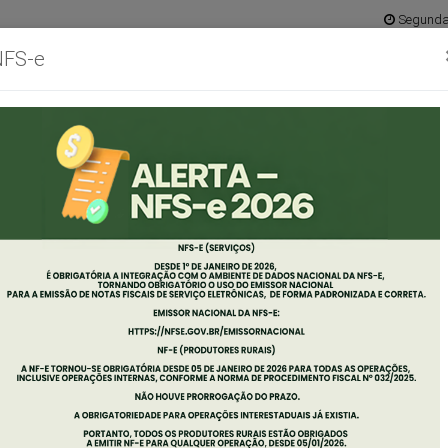
Segunda 
NFS-e
Ouvidoria
Mapa do 
abinete
Concursos
Empresas
Servidor
Diário
Port
o
Oficial
Tran
efeito
 COMISSÃO ELEITORAL