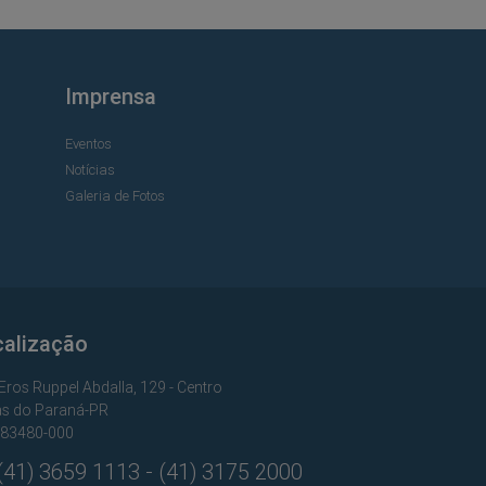
Imprensa
Eventos
Notícias
Galeria de Fotos
calização
Eros Ruppel Abdalla, 129 - Centro
s do Paraná-PR
 83480-000
41) 3659 1113 - (41) 3175 2000