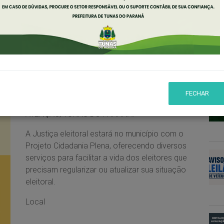
L
FECHAR
ATENÇÃO, TUNAS DO PARANÁ!
A Justiça eleitoral estará no município com o
Projeto Cidadania Plena, oferecendo diversos
serviços para facilitar a vida dos eleitores que
precisam regularizar ou atualizar sua situação
eleitoral.
Local