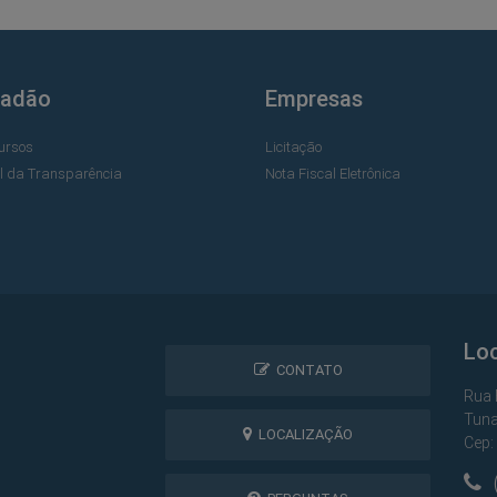
dadão
Empresas
ursos
Licitação
al da Transparência
Nota Fiscal Eletrônica
Lo
CONTATO
Rua 
Tuna
LOCALIZAÇÃO
Cep:
(