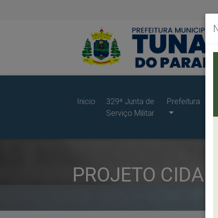
Inicio
329ª Junta de
Prefeitura
G
Serviço Militar
d
Pr
PROJETO CIDAD