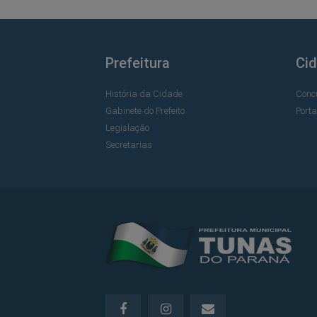
Prefeitura
Ci
História da Cidade
Conc
Gabinete do Prefeito
Port
Legislação
Secretarias