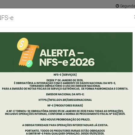
Segunda 
NFS-e
Ouvidoria
Mapa do 
abinete
Concursos
Empresas
Servidor
Diário
Port
o
Oficial
Tran
efeito
ANIA PLENA