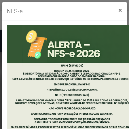
Segunda à sexta, das 8h às 11h30m - das 13h às 17h30m
×
NFS-e
Ouvidoria
Mapa do Site
Acessibilidade
Busca
POSSE DOS
VEREADORES,
PREFEITO E VICE
PREFEITO
2025/2028