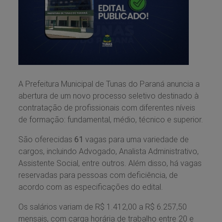
A Prefeitura Municipal de Tunas do Paraná anuncia a
abertura de um novo processo seletivo destinado à
contratação de profissionais com diferentes níveis
de formação: fundamental, médio, técnico e superior.
São oferecidas
61
vagas para uma variedade de
cargos, incluindo Advogado, Analista Administrativo,
Assistente Social, entre outros. Além disso, há vagas
reservadas para pessoas com deficiência, de
acordo com as especificações do edital.
Os salários variam de R$ 1.412,00 a R$ 6.257,50
mensais, com carga horária de trabalho entre 20 e