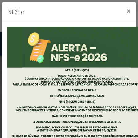
Segunda à sexta, das 8h às 11h30m - das 13h às 17h30m
×
NFS-e
Ouvidoria
Mapa do Site
Acessibilidade
Busca
EDITAL DO
CONCURSO
PÚBLICO Nº
001/2024
PUBLICADO.