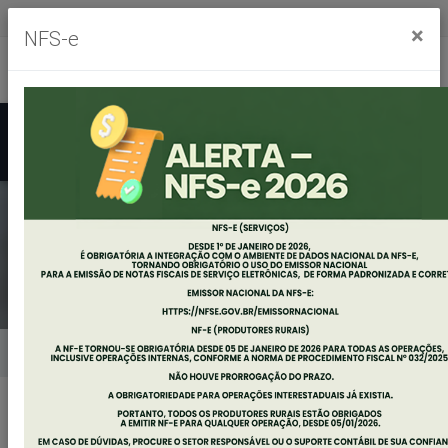
Segunda à sexta, das 8h às 11h30m - das 13h às 17h30m
×
NFS-e
Ouvidoria
Mapa do Site
Acessibilidade
Busca
DECRETO 102/2022
Home
Notícias