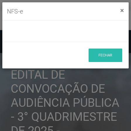
Segunda à sexta, das 8h às 11h30m - das 13h às 17h30m
×
NFS-e
Ouvidoria
Mapa do Site
Acessibilidade
Busca
FECHAR
EDITAL DE
CONVOCAÇÃO DE
AUDIÊNCIA PÚBLICA
- 3° QUADRIMESTRE
DE 2025 -