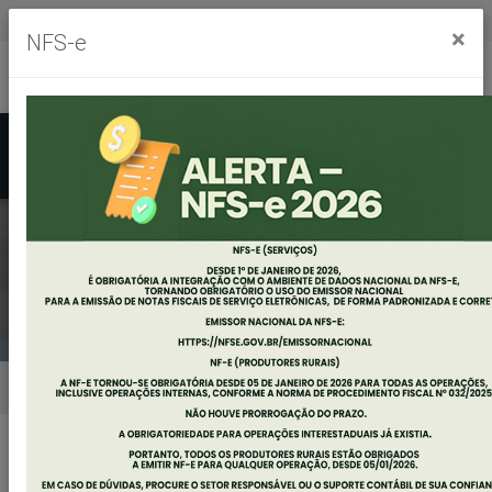
Segunda à sexta, das 8h às 11h30m - das 13h às 17h30m
×
NFS-e
Ouvidoria
Mapa do Site
Acessibilidade
Busca
CAMPANHA
Home
Notícias